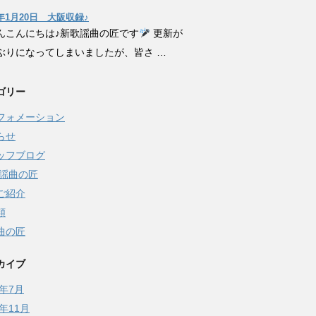
6年1月20日 大阪収録♪
んこんにちは♪新歌謡曲の匠です
更新が
ぶりになってしまいましたが、皆さ …
ゴリー
フォメーション
らせ
ッフブログ
歌謡曲の匠
ご紹介
類
曲の匠
カイブ
6年7月
5年11月