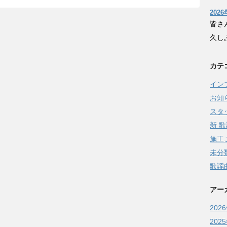
202
皆さ
久し
カテ
イン
お知
スタ
新 
施工
未分
歌謡
アー
202
202